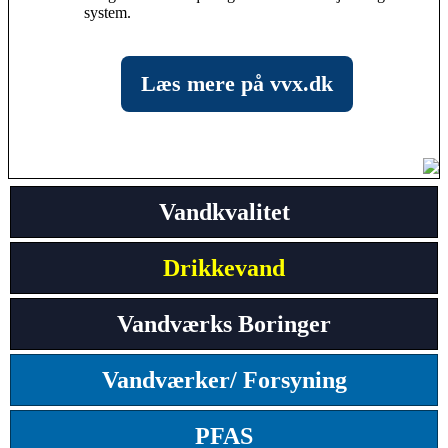
system.
Læs mere på vvx.dk
Vandkvalitet
Drikkevand
Vandværks Boringer
Vandværker/ Forsyning
PFAS