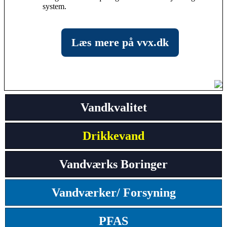
system.
Læs mere på vvx.dk
Vandkvalitet
Drikkevand
Vandværks Boringer
Vandværker/ Forsyning
PFAS