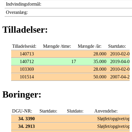
Indvindingsformål:
Overanlæg:
Tilladelser:
Tilladelsesid:
Mængde /time:
Mængde /år:
Startdato:
140713
28.000
2010-02-02
140712
17
35.000
2019-04-08
103369
28.000
2010-02-03
101514
50.000
2007-04-23
Boringer:
DGU-NR:
Startdato:
Slutdato:
Anvendelse:
34. 3390
Sløjfet/opgivet/opf
34. 2913
Sløjfet/opgivet/opf