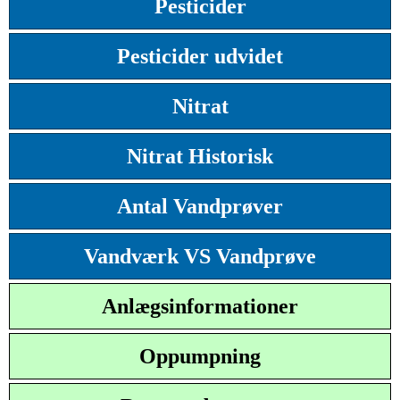
Pesticider
Pesticider udvidet
Nitrat
Nitrat Historisk
Antal Vandprøver
Vandværk VS Vandprøve
Anlægsinformationer
Oppumpning