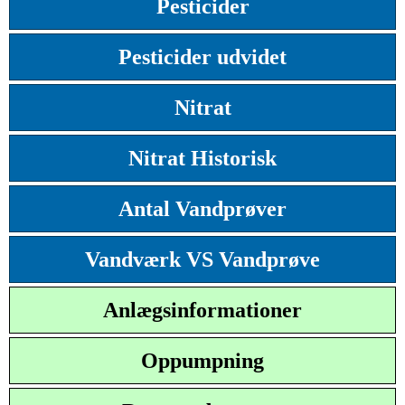
Pesticider
Pesticider udvidet
Nitrat
Nitrat Historisk
Antal Vandprøver
Vandværk VS Vandprøve
Anlægsinformationer
Oppumpning