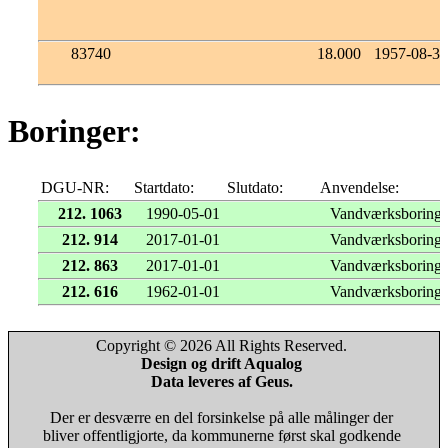
83740
18.000
1957-08-30
Boringer:
DGU-NR:
Startdato:
Slutdato:
Anvendelse:
212. 1063
1990-05-01
Vandværksboring
212. 914
2017-01-01
Vandværksboring
212. 863
2017-01-01
Vandværksboring
212. 616
1962-01-01
Vandværksboring
Copyright © 2026 All Rights Reserved.
Design og drift Aqualog
Data leveres af Geus.
Der er desværre en del forsinkelse på alle målinger der
bliver offentligjorte, da kommunerne først skal godkende