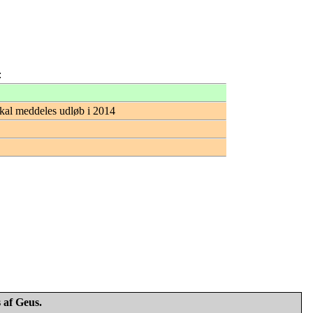
:
 skal meddeles udløb i 2014
 af Geus.