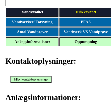
Vandkvalitet
Drikkevand
Vandværker/ Forsyning
PFAS
Antal Vandprøver
Vandværk VS Vandprøve
Anlægsinformationer
Oppumpning
Kontaktoplysninger:
Anlægsinformationer: