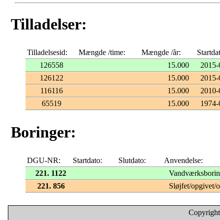
Tilladelser:
Tilladelsesid:
Mængde /time:
Mængde /år:
Startda
126558
15.000
2015-
126122
15.000
2015-
116116
15.000
2010-
65519
15.000
1974-
Boringer:
DGU-NR:
Startdato:
Slutdato:
Anvendelse:
221. 1122
Vandværksbori
221. 856
Sløjfet/opgivet/
Copyright