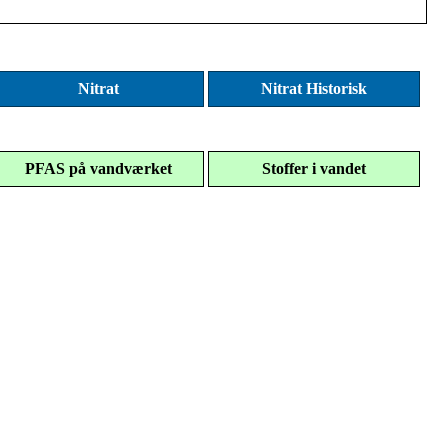
Nitrat
Nitrat Historisk
PFAS på vandværket
Stoffer i vandet