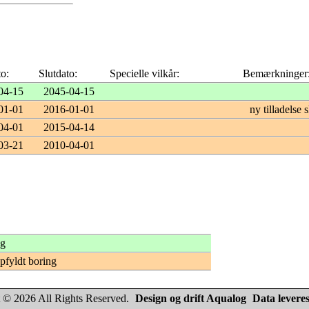
to:
Slutdato:
Specielle vilkår:
Bemærkninger
04-15
2045-04-15
01-01
2016-01-01
ny tilladelse
04-01
2015-04-14
03-21
2010-04-01
ng
opfyldt boring
 © 2026 All Rights Reserved.
Design og drift Aqualog
Data leveres