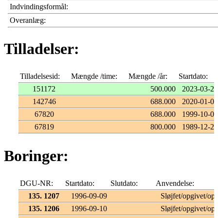
Indvindingsformål:
Overanlæg:
Tilladelser:
Tilladelsesid:
Mængde /time:
Mængde /år:
Startdato:
151172
500.000
2023-03-27
142746
688.000
2020-01-02
67820
688.000
1999-10-01
67819
800.000
1989-12-22
Boringer:
DGU-NR:
Startdato:
Slutdato:
Anvendelse:
135. 1207
1996-09-09
Sløjfet/opgivet/opf
135. 1206
1996-09-10
Sløjfet/opgivet/opf