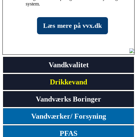
system.
Læs mere på vvx.dk
Vandkvalitet
Drikkevand
Vandværks Boringer
Vandværker/ Forsyning
PFAS