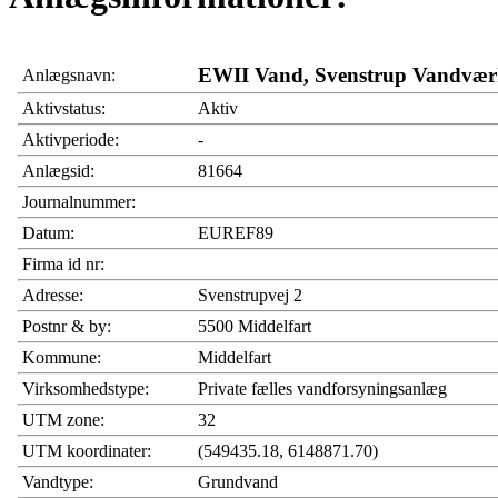
EWII Vand, Svenstrup Vandvæ
Anlægsnavn:
Aktivstatus:
Aktiv
Aktivperiode:
-
Anlægsid:
81664
Journalnummer:
Datum:
EUREF89
Firma id nr:
Adresse:
Svenstrupvej 2
Postnr & by:
5500 Middelfart
Kommune:
Middelfart
Virksomhedstype:
Private fælles vandforsyningsanlæg
UTM zone:
32
UTM koordinater:
(549435.18, 6148871.70)
Vandtype:
Grundvand