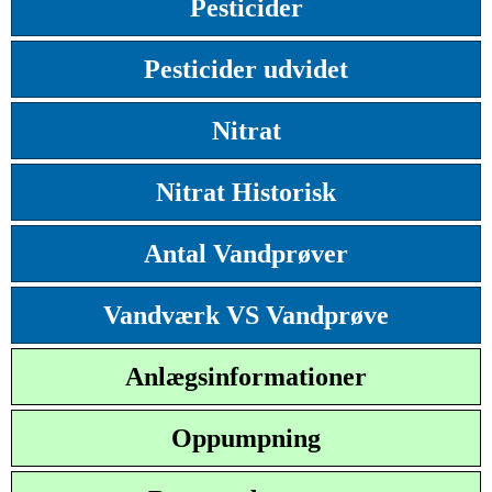
Pesticider
Pesticider udvidet
Nitrat
Nitrat Historisk
Antal Vandprøver
Vandværk VS Vandprøve
Anlægsinformationer
Oppumpning