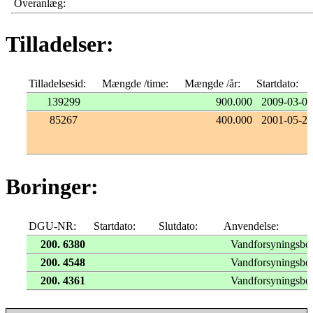
Overanlæg:
Tilladelser:
Tilladelsesid:
Mængde /time:
Mængde /år:
Startdato:
139299
900.000
2009-03-01
85267
400.000
2001-05-23
Boringer:
DGU-NR:
Startdato:
Slutdato:
Anvendelse:
200. 6380
Vandforsyningsbo
200. 4548
Vandforsyningsbo
200. 4361
Vandforsyningsbo