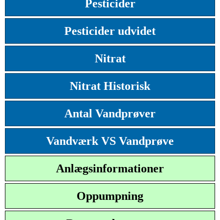
Pesticider
Pesticider udvidet
Nitrat
Nitrat Historisk
Antal Vandprøver
Vandværk VS Vandprøve
Anlægsinformationer
Oppumpning