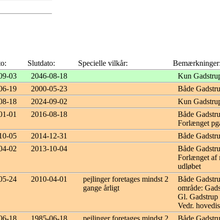
to:
Slutdato:
Specielle vilkår:
Bemærkninger
09-03
2046-08-18
Kun Gadstrup
06-19
2000-05-23
Både Gadstru
08-18
2024-09-02
Kun Gadstrup
01-01
2016-08-18
Både Gadstru
Forlænget pg
10-05
2014-12-31
Både Gadstru
04-02
2013-10-04
Både Gadstru
Forlænget af 
udløbet
05-24
2010-04-01
pejlinger foretages mindst 2
Både Gadstru
gange årligt
område: Gads
Gl. Gadstrup
Vedr. hovedi
06-18
1985-06-18
pejlinger foretages mindst 2
Både Gadstru