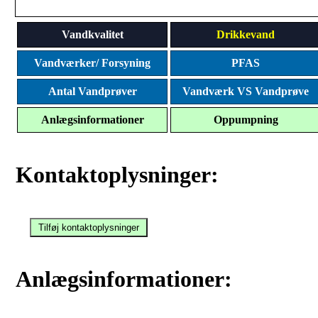
Vandkvalitet
Drikkevand
Vandværker/ Forsyning
PFAS
Antal Vandprøver
Vandværk VS Vandprøve
Anlægsinformationer
Oppumpning
Kontaktoplysninger:
Anlægsinformationer: