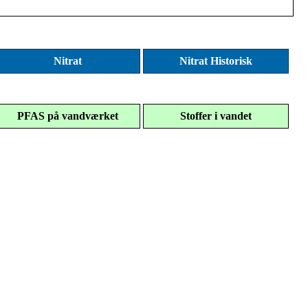
Nitrat
Nitrat Historisk
PFAS på vandværket
Stoffer i vandet