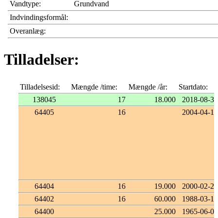
Vandtype:
Grundvand
Indvindingsformål:
Overanlæg:
Tilladelser:
Tilladelsesid:
Mængde /time:
Mængde /år:
Startdato:
138045
17
18.000
2018-08-30
64405
16
2004-04-14
64404
16
19.000
2000-02-29
64402
16
60.000
1988-03-15
64400
25.000
1965-06-05