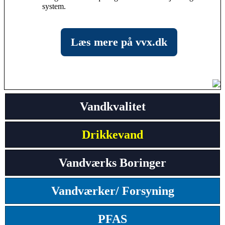
system.
Læs mere på vvx.dk
Vandkvalitet
Drikkevand
Vandværks Boringer
Vandværker/ Forsyning
PFAS