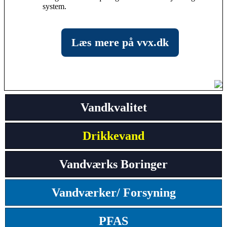
system.
Læs mere på vvx.dk
Vandkvalitet
Drikkevand
Vandværks Boringer
Vandværker/ Forsyning
PFAS