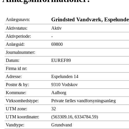
Grindsted Vandværk, Espelund
Anlægsnavn:
Aktivstatus:
Aktiv
Aktivperiode:
-
Anlægsid:
69800
Journalnummer:
Datum:
EUREF89
Firma id nr:
Adresse:
Espelunden 14
Postnr & by:
9310 Vodskov
Kommune:
Aalborg
Virksomhedstype:
Private fælles vandforsyningsanlæg
UTM zone:
32
UTM koordinater:
(563309.16, 6334784.59)
Vandtype:
Grundvand