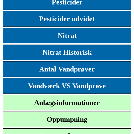
Pesticider
Pesticider udvidet
Nitrat
Nitrat Historisk
Antal Vandprøver
Vandværk VS Vandprøve
Anlægsinformationer
Oppumpning