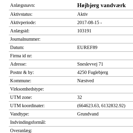
Højbjerg vandværk
Anlægsnavn:
Aktivstatus:
Aktiv
Aktivperiode:
2017-08-15 -
Anlægsid:
103191
Journalnummer:
Datum:
EUREF89
Firma id nr:
Adresse:
Sneslevvej 71
Postnr & by:
4250 Fuglebjerg
Kommune:
Næstved
Virksomhedstype:
UTM zone:
32
UTM koordinater:
(664623.63, 6132832.92)
Vandtype:
Grundvand
Indvindingsformål:
Overanlæg: