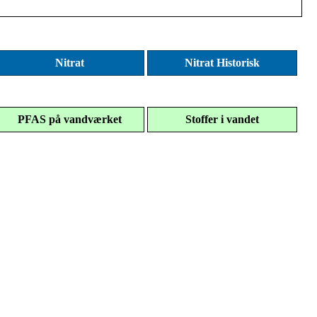
Nitrat
Nitrat Historisk
PFAS på vandværket
Stoffer i vandet