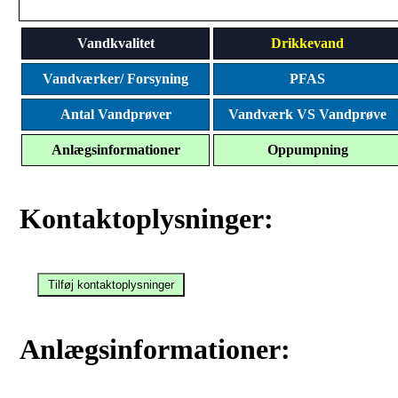
Vandkvalitet
Drikkevand
Vandværker/ Forsyning
PFAS
Antal Vandprøver
Vandværk VS Vandprøve
Anlægsinformationer
Oppumpning
Kontaktoplysninger:
Anlægsinformationer: