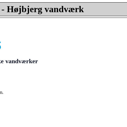
- Højbjerg vandværk
ske vandværker
m.