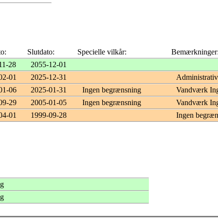
to:
Slutdato:
Specielle vilkår:
Bemærkninger
11-28
2055-12-01
02-01
2025-12-31
Administrativ
01-06
2025-01-31
Ingen begrænsning
Vandværk In
09-29
2005-01-05
Ingen begrænsning
Vandværk In
04-01
1999-09-28
Ingen begræ
ng
ng