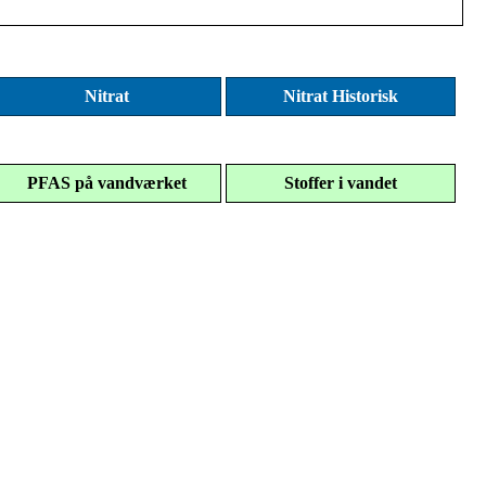
Nitrat
Nitrat Historisk
PFAS på vandværket
Stoffer i vandet