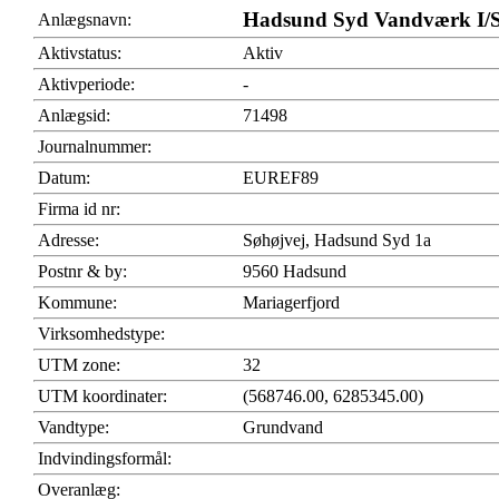
Hadsund Syd Vandværk I/
Anlægsnavn:
Aktivstatus:
Aktiv
Aktivperiode:
-
Anlægsid:
71498
Journalnummer:
Datum:
EUREF89
Firma id nr:
Adresse:
Søhøjvej, Hadsund Syd 1a
Postnr & by:
9560 Hadsund
Kommune:
Mariagerfjord
Virksomhedstype:
UTM zone:
32
UTM koordinater:
(568746.00, 6285345.00)
Vandtype:
Grundvand
Indvindingsformål:
Overanlæg: