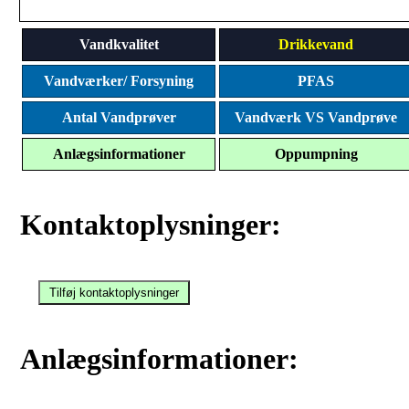
Vandkvalitet
Drikkevand
Vandværker/ Forsyning
PFAS
Antal Vandprøver
Vandværk VS Vandprøve
Anlægsinformationer
Oppumpning
Kontaktoplysninger:
Anlægsinformationer: