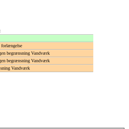
:
 forlængelse
gen begrænsning Vandværk
gen begrænsning Vandværk
nsning Vandværk