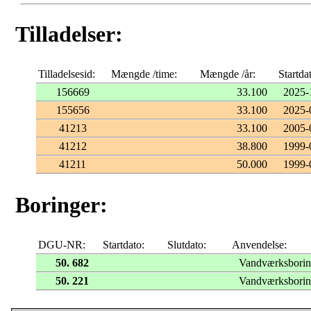
Tilladelser:
Tilladelsesid:
Mængde /time:
Mængde /år:
Startda
156669
33.100
2025-
155656
33.100
2025-
41213
33.100
2005-
41212
38.800
1999-
41211
50.000
1999-
Boringer:
DGU-NR:
Startdato:
Slutdato:
Anvendelse:
50. 682
Vandværksbori
50. 221
Vandværksbori