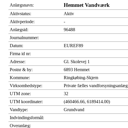
Hemmet Vandværk
Anlægsnavn:
Aktivstatus:
Aktiv
Aktivperiode:
-
Anlægsid:
96488
Journalnummer:
Datum:
EUREF89
Firma id nr:
Adresse:
Gl. Skolevej 1
Postnr & by:
6893 Hemmet
Kommune:
Ringkøbing-Skjern
Virksomhedstype:
Private fælles vandforsyningsanlæg
UTM zone:
32
UTM koordinater:
(460466.66, 6189414.00)
Vandtype:
Grundvand
Indvindingsformål:
Overanlæg: