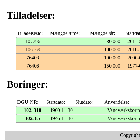
Tilladelser:
Tilladelsesid:
Mængde /time:
Mængde /år:
Startda
107796
80.000
2011-
106169
100.000
2010-
76408
100.000
2000-
76406
150.000
1977-
Boringer:
DGU-NR:
Startdato:
Slutdato:
Anvendelse:
102. 318
1960-11-30
Vandværksbori
102. 85
1946-11-30
Vandværksbori
Copyright