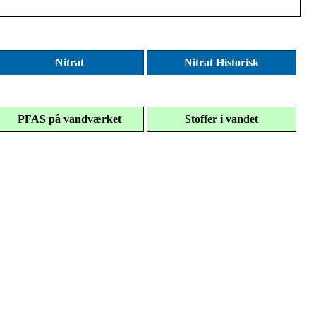
Nitrat
Nitrat Historisk
PFAS på vandværket
Stoffer i vandet