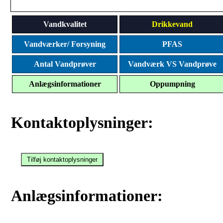
Vandkvalitet
Drikkevand
Vandværker/ Forsyning
PFAS
Antal Vandprøver
Vandværk VS Vandprøve
Anlægsinformationer
Oppumpning
Kontaktoplysninger:
Anlægsinformationer: