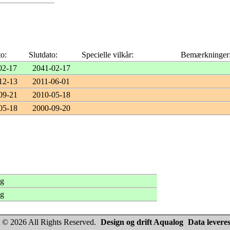
to:
Slutdato:
Specielle vilkår:
Bemærkninger
02-17
2041-02-17
12-13
2011-06-01
09-21
2010-05-18
05-18
2000-09-20
ng
ng
 © 2026 All Rights Reserved.
Design og drift Aqualog
Data leveres