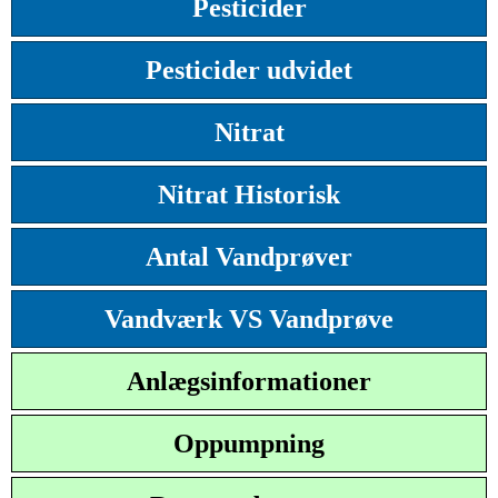
Pesticider
Pesticider udvidet
Nitrat
Nitrat Historisk
Antal Vandprøver
Vandværk VS Vandprøve
Anlægsinformationer
Oppumpning