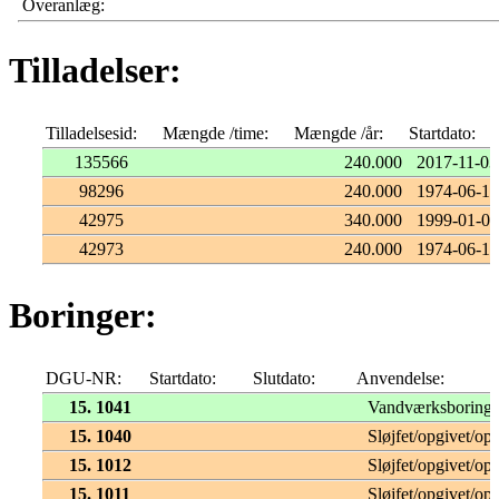
Overanlæg:
Tilladelser:
Tilladelsesid:
Mængde /time:
Mængde /år:
Startdato:
135566
240.000
2017-11-03
98296
240.000
1974-06-13
42975
340.000
1999-01-01
42973
240.000
1974-06-12
Boringer:
DGU-NR:
Startdato:
Slutdato:
Anvendelse:
15. 1041
Vandværksboring
15. 1040
Sløjfet/opgivet/opf
15. 1012
Sløjfet/opgivet/opf
15. 1011
Sløjfet/opgivet/opf