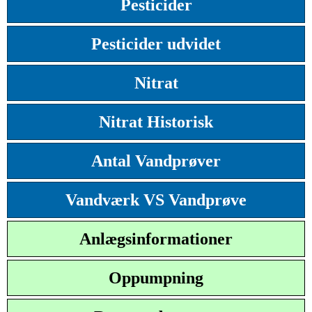
Pesticider
Pesticider udvidet
Nitrat
Nitrat Historisk
Antal Vandprøver
Vandværk VS Vandprøve
Anlægsinformationer
Oppumpning