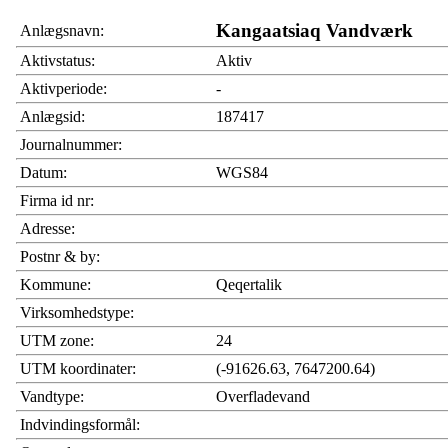
Kangaatsiaq Vandværk
Anlægsnavn:
Aktivstatus:
Aktiv
Aktivperiode:
-
Anlægsid:
187417
Journalnummer:
Datum:
WGS84
Firma id nr:
Adresse:
Postnr & by:
Kommune:
Qeqertalik
Virksomhedstype:
UTM zone:
24
UTM koordinater:
(-91626.63, 7647200.64)
Vandtype:
Overfladevand
Indvindingsformål: