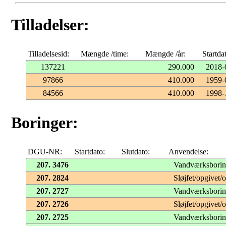
Tilladelser:
Tilladelsesid:
Mængde /time:
Mængde /år:
Startda
137221
290.000
2018-
97866
410.000
1959-
84566
410.000
1998-
Boringer:
DGU-NR:
Startdato:
Slutdato:
Anvendelse:
207. 3476
Vandværksbori
207. 2824
Sløjfet/opgivet/
207. 2727
Vandværksbori
207. 2726
Sløjfet/opgivet/
207. 2725
Vandværksbori