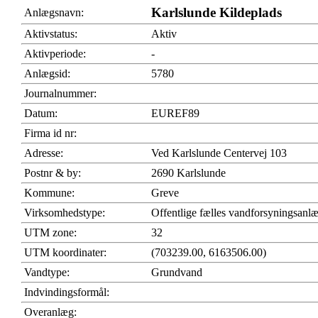
Karlslunde Kildeplads
Anlægsnavn:
Aktivstatus:
Aktiv
Aktivperiode:
-
Anlægsid:
5780
Journalnummer:
Datum:
EUREF89
Firma id nr:
Adresse:
Ved Karlslunde Centervej 103
Postnr & by:
2690 Karlslunde
Kommune:
Greve
Virksomhedstype:
Offentlige fælles vandforsyningsanl
UTM zone:
32
UTM koordinater:
(703239.00, 6163506.00)
Vandtype:
Grundvand
Indvindingsformål:
Overanlæg: