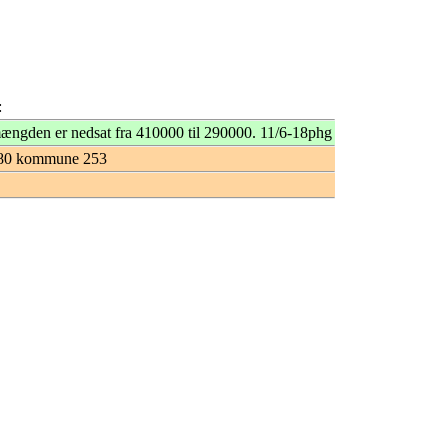
:
ængden er nedsat fra 410000 til 290000. 11/6-18phg
780 kommune 253