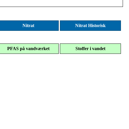
Nitrat
Nitrat Historisk
PFAS på vandværket
Stoffer i vandet