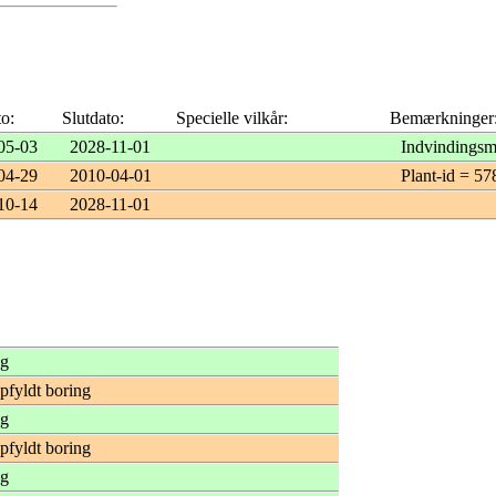
to:
Slutdato:
Specielle vilkår:
Bemærkninger
05-03
2028-11-01
Indvindingsm
04-29
2010-04-01
Plant-id = 5
10-14
2028-11-01
ng
opfyldt boring
ng
opfyldt boring
ng