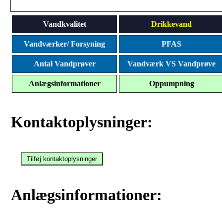
Vandkvalitet
Drikkevand
Vandværker/ Forsyning
PFAS
Antal Vandprøver
Vandværk VS Vandprøve
Anlægsinformationer
Oppumpning
Kontaktoplysninger:
Anlægsinformationer: