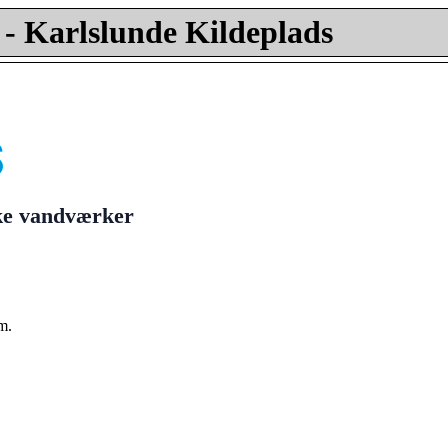
- Karlslunde Kildeplads
ske vandværker
m.