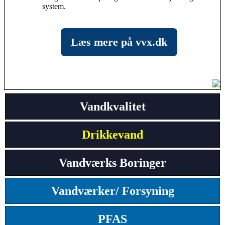
system.
Læs mere på vvx.dk
Vandkvalitet
Drikkevand
Vandværks Boringer
Vandværker/ Forsyning
PFAS