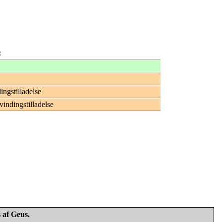
:
ingstilladelse
vindingstilladelse
 af Geus.