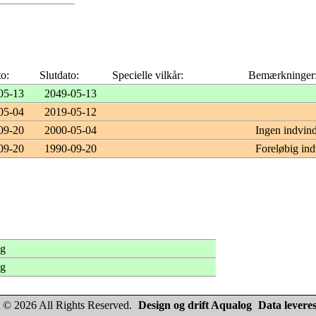
to:
Slutdato:
Specielle vilkår:
Bemærkninger
05-13
2049-05-13
05-04
2019-05-12
09-20
2000-05-04
Ingen indvind
09-20
1990-09-20
Foreløbig ind
ng
ng
 © 2026 All Rights Reserved.
Design og drift Aqualog
Data leveres