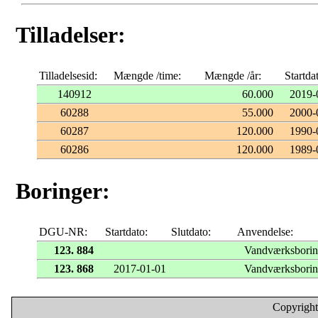
Tilladelser:
Tilladelsesid:
Mængde /time:
Mængde /år:
Startda
140912
60.000
2019-
60288
55.000
2000-
60287
120.000
1990-
60286
120.000
1989-
Boringer:
DGU-NR:
Startdato:
Slutdato:
Anvendelse:
123. 884
Vandværksbori
123. 868
2017-01-01
Vandværksbori
Copyright