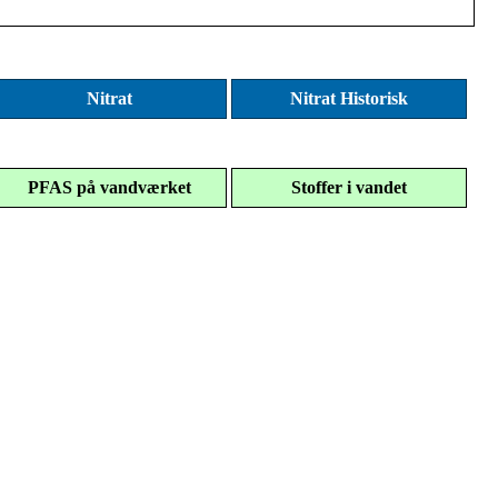
Nitrat
Nitrat Historisk
PFAS på vandværket
Stoffer i vandet