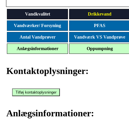
Vandkvalitet
Drikkevand
Vandværker/ Forsyning
PFAS
Antal Vandprøver
Vandværk VS Vandprøve
Anlægsinformationer
Oppumpning
Kontaktoplysninger:
Anlægsinformationer: