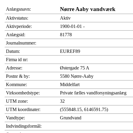
Nørre Aaby vandværk
Anlægsnavn:
Aktivstatus:
Aktiv
Aktivperiode:
1900-01-01 -
Anlægsid:
81778
Journalnummer:
Datum:
EUREF89
Firma id nr:
Adresse:
Østergade 75 A
Postnr & by:
5580 Nørre-Aaby
Kommune:
Middelfart
Virksomhedstype:
Private fælles vandforsyningsanlæg
UTM zone:
32
UTM koordinater:
(555848.15, 6146591.75)
Vandtype:
Grundvand
Indvindingsformål: