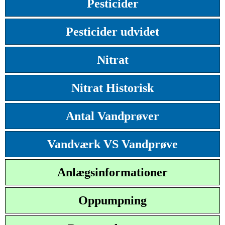
Pesticider
Pesticider udvidet
Nitrat
Nitrat Historisk
Antal Vandprøver
Vandværk VS Vandprøve
Anlægsinformationer
Oppumpning