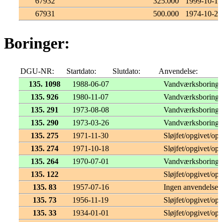
67932
325.000
1999-10-12
67931
500.000
1974-10-22
Boringer:
DGU-NR:
Startdato:
Slutdato:
Anvendelse:
135. 1098
1988-06-07
Vandværksboring
135. 926
1980-11-07
Vandværksboring
135. 291
1973-08-08
Vandværksboring
135. 290
1973-03-26
Vandværksboring
135. 275
1971-11-30
Sløjfet/opgivet/opf
135. 274
1971-10-18
Sløjfet/opgivet/opf
135. 264
1970-07-01
Vandværksboring
135. 122
Sløjfet/opgivet/opf
135. 83
1957-07-16
Ingen anvendelse
135. 73
1956-11-19
Sløjfet/opgivet/opf
135. 33
1934-01-01
Sløjfet/opgivet/opf