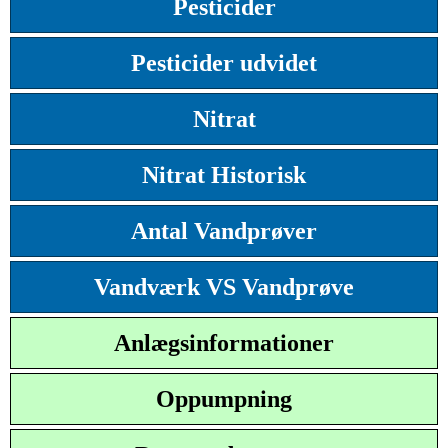
Pesticider
Pesticider udvidet
Nitrat
Nitrat Historisk
Antal Vandprøver
Vandværk VS Vandprøve
Anlægsinformationer
Oppumpning