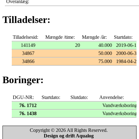
Overanlæg:
Tilladelser:
Tilladelsesid:
Mængde /time:
Mængde /år:
Startdato:
141149
20
40.000
2019-06-18
34867
50.000
2000-06-30
34866
75.000
1984-04-26
Boringer:
DGU-NR:
Startdato:
Slutdato:
Anvendelse:
76. 1712
Vandværksboring
76. 1438
Vandværksboring
Copyright © 2026 All Rights Reserved.
Design og drift Aqualog