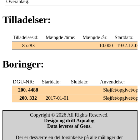
Overanlæg:
Tilladelser:
Tilladelsesid:
Mængde /time:
Mængde /år:
Startdato:
85283
10.000
1932-12-01
Boringer:
DGU-NR:
Startdato:
Slutdato:
Anvendelse:
200. 4488
Sløjfet/opgivet/opf
200. 332
2017-01-01
Sløjfet/opgivet/opf
Copyright © 2026 All Rights Reserved.
Design og drift Aqualog
Data leveres af Geus.
Der er desværre en del forsinkelse på alle målinger der