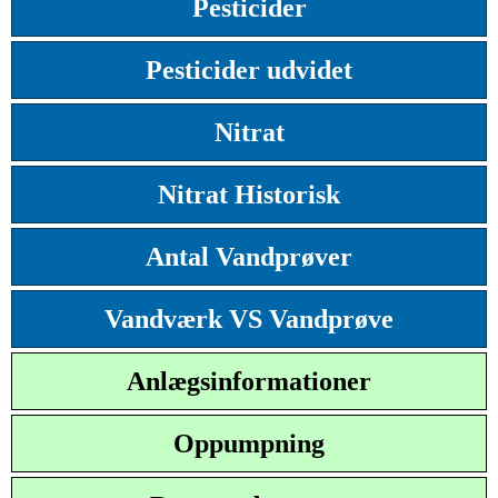
Pesticider
Pesticider udvidet
Nitrat
Nitrat Historisk
Antal Vandprøver
Vandværk VS Vandprøve
Anlægsinformationer
Oppumpning