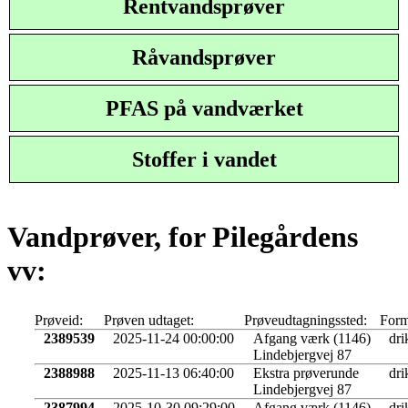
Rentvandsprøver
Råvandsprøver
PFAS på vandværket
Stoffer i vandet
Vandprøver, for Pilegårdens
vv:
Prøveid:
Prøven udtaget:
Prøveudtagningssted:
Form
2389539
2025-11-24 00:00:00
Afgang værk (1146)
dri
Lindebjergvej 87
2388988
2025-11-13 06:40:00
Ekstra prøverunde
dri
Lindebjergvej 87
2387994
2025-10-30 09:29:00
Afgang værk (1146)
dri