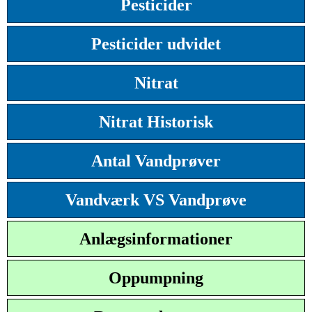
Pesticider
Pesticider udvidet
Nitrat
Nitrat Historisk
Antal Vandprøver
Vandværk VS Vandprøve
Anlægsinformationer
Oppumpning