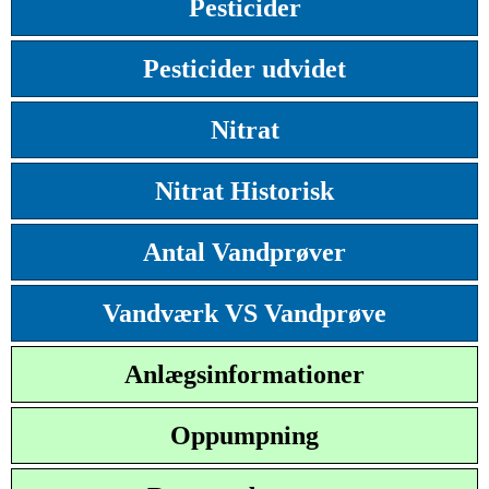
Pesticider
Pesticider udvidet
Nitrat
Nitrat Historisk
Antal Vandprøver
Vandværk VS Vandprøve
Anlægsinformationer
Oppumpning