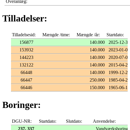
Overanlæg:
Tilladelser:
Tilladelsesid:
Mængde /time:
Mængde /år:
Startdato:
156877
140.000
2025-12-31
153932
140.000
2023-01-01
144223
140.000
2020-07-02
132122
140.000
2015-04-23
66448
140.000
1999-12-29
66447
250.000
1985-04-22
66446
150.000
1965-06-10
Boringer:
DGU-NR:
Startdato:
Slutdato:
Anvendelse:
237. 337
Vandværksboring