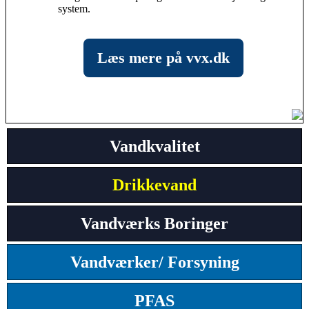
system.
Læs mere på vvx.dk
Vandkvalitet
Drikkevand
Vandværks Boringer
Vandværker/ Forsyning
PFAS