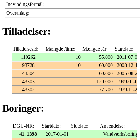
Indvindingsformål:
Overanlæg:
Tilladelser:
Tilladelsesid:
Mængde /time:
Mængde /år:
Startdato:
110262
10
55.000
2011-07-06
93728
10
60.000
2008-12-18
43304
60.000
2005-08-22
43303
120.000
1999-01-01
43302
77.700
1979-11-26
Boringer:
DGU-NR:
Startdato:
Slutdato:
Anvendelse:
41. 1398
2017-01-01
Vandværksboring