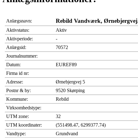
Rebild Vandværk, Ørnebjergvej
Anlægsnavn:
Aktivstatus:
Aktiv
Aktivperiode:
-
Anlægsid:
70572
Journalnummer:
Datum:
EUREF89
Firma id nr:
Adresse:
Ørnebjergvej 5
Postnr & by:
9520 Skørping
Kommune:
Rebild
Virksomhedstype:
UTM zone:
32
UTM koordinater:
(551498.47, 6299377.74)
Vandtype:
Grundvand