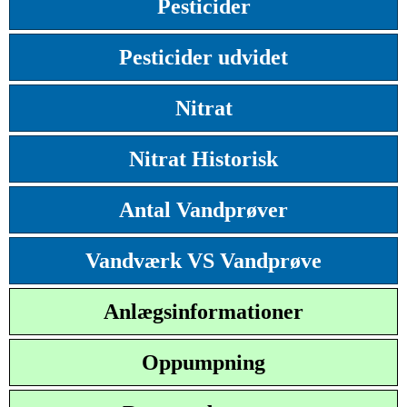
Pesticider
Pesticider udvidet
Nitrat
Nitrat Historisk
Antal Vandprøver
Vandværk VS Vandprøve
Anlægsinformationer
Oppumpning