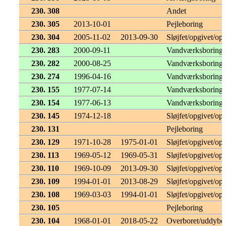
230. 308
Andet
230. 305
2013-10-01
Pejleboring
230. 304
2005-11-02
2013-09-30
Sløjfet/opgivet/opf
230. 283
2000-09-11
Vandværksboring
230. 282
2000-08-25
Vandværksboring
230. 274
1996-04-16
Vandværksboring
230. 155
1977-07-14
Vandværksboring
230. 154
1977-06-13
Vandværksboring
230. 145
1974-12-18
Sløjfet/opgivet/opf
230. 131
Pejleboring
230. 129
1971-10-28
1975-01-01
Sløjfet/opgivet/opf
230. 113
1969-05-12
1969-05-31
Sløjfet/opgivet/opf
230. 110
1969-10-09
2013-09-30
Sløjfet/opgivet/opf
230. 109
1994-01-01
2013-08-29
Sløjfet/opgivet/opf
230. 108
1969-03-03
1994-01-01
Sløjfet/opgivet/opf
230. 105
Pejleboring
230. 104
1968-01-01
2018-05-22
Overboret/uddybet 