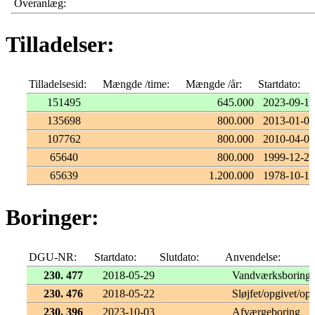
Overanlæg:
Tilladelser:
Tilladelsesid:
Mængde /time:
Mængde /år:
Startdato:
151495
645.000
2023-09-15
135698
800.000
2013-01-01
107762
800.000
2010-04-01
65640
800.000
1999-12-29
65639
1.200.000
1978-10-16
Boringer:
DGU-NR:
Startdato:
Slutdato:
Anvendelse:
230. 477
2018-05-29
Vandværksboring
230. 476
2018-05-22
Sløjfet/opgivet/opf
230. 396
2023-10-03
Afværgeboring