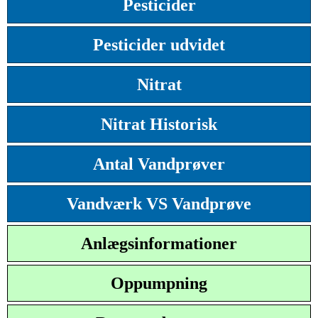
Pesticider
Pesticider udvidet
Nitrat
Nitrat Historisk
Antal Vandprøver
Vandværk VS Vandprøve
Anlægsinformationer
Oppumpning