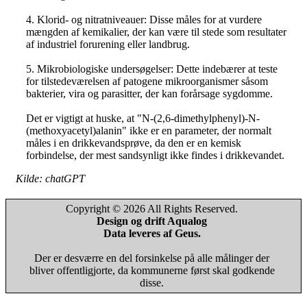
4. Klorid- og nitratniveauer: Disse måles for at vurdere
mængden af kemikalier, der kan være til stede som resultater
af industriel forurening eller landbrug.
5. Mikrobiologiske undersøgelser: Dette indebærer at teste
for tilstedeværelsen af patogene mikroorganismer såsom
bakterier, vira og parasitter, der kan forårsage sygdomme.
Det er vigtigt at huske, at "N-(2,6-dimethylphenyl)-N-
(methoxyacetyl)alanin" ikke er en parameter, der normalt
måles i en drikkevandsprøve, da den er en kemisk
forbindelse, der mest sandsynligt ikke findes i drikkevandet.
Kilde: chatGPT
Copyright © 2026 All Rights Reserved.
Design og drift Aqualog
Data leveres af Geus.
Der er desværre en del forsinkelse på alle målinger der
bliver offentligjorte, da kommunerne først skal godkende
disse.