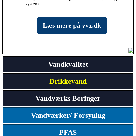
system.
Læs mere på vvx.dk
Vandkvalitet
Drikkevand
Vandværks Boringer
Vandværker/ Forsyning
PFAS