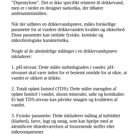
"Dipentylone". Det er ikke specifikt relateret til drikkevand,
men er i stedet en designer narkotika, der tilhører
amfetaminfamilien.
Når der udføres en drikkevandsprøve, måles forskellige
parametre for at vurdere drikkevandets kvalitet og sikkerhed.
Disse parametre kan omfatte fysiske, kemiske og
mikrobiologiske karakteristika.
Nogle af de almindelige målinger i en drikkevandsprøve
inkluderer:
1. pH-niveau: Dette måler surhedsgraden i vandet. pH-
niveauet skal være inden for et bestemt område for at sikre, at
vandet er sikkert at drikke.
2. Totalt opløst faststof (TDS): Dette måler mængden af
opløst faststof i vandet, såsom mineraler, salte og kemikalier.
Et højt TDS-niveau kan påvirke smagen og kvaliteten af
vandet.
3. Fysiske parametre: Dette inkluderer måling af turbiditet
(klarhed), farve, lugt og smag, som kan hjælpe med at
identificere tilstedeværelsen af forurenende stoffer eller
mikroorganismer.