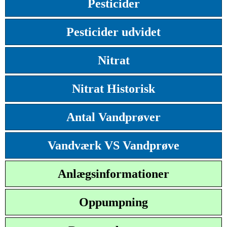
Pesticider
Pesticider udvidet
Nitrat
Nitrat Historisk
Antal Vandprøver
Vandværk VS Vandprøve
Anlægsinformationer
Oppumpning