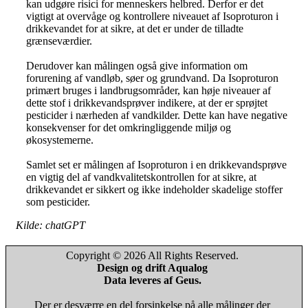
kan udgøre risici for menneskers helbred. Derfor er det
vigtigt at overvåge og kontrollere niveauet af Isoproturon i
drikkevandet for at sikre, at det er under de tilladte
grænseværdier.
Derudover kan målingen også give information om
forurening af vandløb, søer og grundvand. Da Isoproturon
primært bruges i landbrugsområder, kan høje niveauer af
dette stof i drikkevandsprøver indikere, at der er sprøjtet
pesticider i nærheden af vandkilder. Dette kan have negative
konsekvenser for det omkringliggende miljø og
økosystemerne.
Samlet set er målingen af Isoproturon i en drikkevandsprøve
en vigtig del af vandkvalitetskontrollen for at sikre, at
drikkevandet er sikkert og ikke indeholder skadelige stoffer
som pesticider.
Kilde: chatGPT
Copyright © 2026 All Rights Reserved.
Design og drift Aqualog
Data leveres af Geus.
Der er desværre en del forsinkelse på alle målinger der