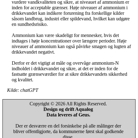
vurdere vandkvaliteten og sikre, at niveauet af ammonium er
inden for acceptable grænser. Høje niveauer af ammonium i
drikkevandet kan indikere forurening fra forskellige kilder
såsom landbrug, industri eller spildevand, hvilket kan udgøre
en sundhedsrisiko.
Ammonium kan være skadeligt for mennesker, hvis det
indtages i høje koncentrationer over længere perioder. Høje
niveauer af ammonium kan også påvirke smagen og lugten af
drikkevandet negativt.
Derfor er det vigtigt at måle og overvåge ammonium-N
indholdet i drikkevandet og sikre, at det er inden for de
fastsatte grænseværdier for at sikre drikkevandets sikkerhed
og kvalitet.
Kilde: chatGPT
Copyright © 2026 All Rights Reserved.
Design og drift Aqualog
Data leveres af Geus.
Der er desværre en del forsinkelse på alle målinger der
bliver offentligjorte, da kommunerne først skal godkende
disse.