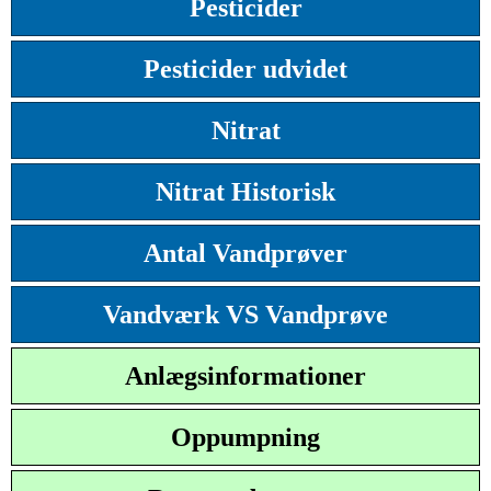
Pesticider
Pesticider udvidet
Nitrat
Nitrat Historisk
Antal Vandprøver
Vandværk VS Vandprøve
Anlægsinformationer
Oppumpning