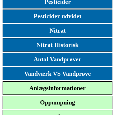
Pesticider
Pesticider udvidet
Nitrat
Nitrat Historisk
Antal Vandprøver
Vandværk VS Vandprøve
Anlægsinformationer
Oppumpning