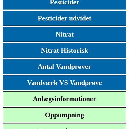
Pesticider
Pesticider udvidet
Nitrat
Nitrat Historisk
Antal Vandprøver
Vandværk VS Vandprøve
Anlægsinformationer
Oppumpning