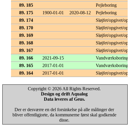
89. 185
Pejleboring
89. 175
1900-01-01
2020-08-12
Pejleboring
89. 174
Sløjfet/opgivet/opf
89. 170
Sløjfet/opgivet/opf
89. 169
Sløjfet/opgivet/opf
89. 168
Sløjfet/opgivet/opf
89. 167
Sløjfet/opgivet/opf
89. 166
2021-09-15
Vandværksboring
89. 165
2017-01-01
Vandværksboring
89. 164
2017-01-01
Sløjfet/opgivet/opf
Copyright © 2026 All Rights Reserved.
Design og drift Aqualog
Data leveres af Geus.
Der er desværre en del forsinkelse på alle målinger der
bliver offentligjorte, da kommunerne først skal godkende
disse.