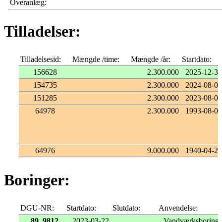
Overanlæg:
Tilladelser:
Tilladelsesid:
Mængde /time:
Mængde /år:
Startdato:
156628
2.300.000
2025-12-31
154735
2.300.000
2024-08-02
151285
2.300.000
2023-08-02
64978
2.300.000
1993-08-02
64976
9.000.000
1940-04-27
Boringer:
DGU-NR:
Startdato:
Slutdato:
Anvendelse:
89. 9812
2023-03-22
Vandværksboring