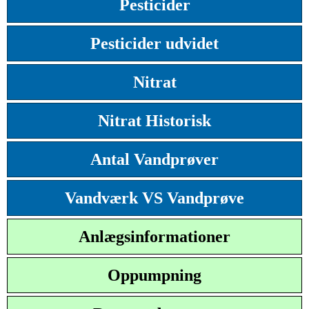
Pesticider
Pesticider udvidet
Nitrat
Nitrat Historisk
Antal Vandprøver
Vandværk VS Vandprøve
Anlægsinformationer
Oppumpning