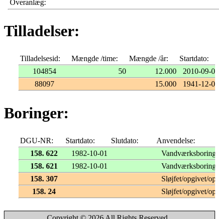
Overanlæg:
Tilladelser:
Tilladelsesid:
Mængde /time:
Mængde /år:
Startdato:
104854
50
12.000
2010-09-02
88097
15.000
1941-12-08
Boringer:
DGU-NR:
Startdato:
Slutdato:
Anvendelse:
158. 622
1982-10-01
Vandværksboring
158. 621
1982-10-01
Vandværksboring
158. 307
Sløjfet/opgivet/opf
158. 24
Sløjfet/opgivet/opf
Copyright © 2026 All Rights Reserved.