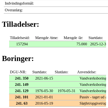
Indvindingsformål:
Overanlæg:
Tilladelser:
Tilladelsesid:
Mængde /time:
Mængde /år:
Startdato:
157294
75.000
2025-12-31
Boringer:
DGU-NR:
Startdato:
Slutdato:
Anvendelse:
241. 350
2021-06-15
Vandværksboring
241. 149
Vandværksboring
241. 129
1976-05-30
1976-05-31
Vandværksboring
241. 101
2021-01-01
Passiv - taget ud af
241. 63
2016-05-19
Sløjfet/opgivet/opf