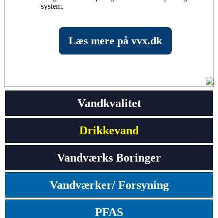
system.
Læs mere på vvx.dk
Vandkvalitet
Drikkevand
Vandværks Boringer
Vandværker/ Forsyning
PFAS