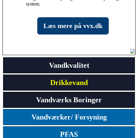
system.
Læs mere på vvx.dk
Vandkvalitet
Drikkevand
Vandværks Boringer
Vandværker/ Forsyning
PFAS