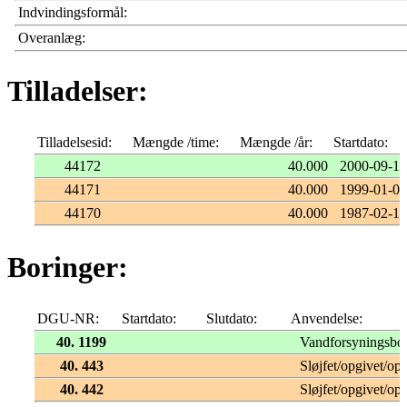
Indvindingsformål:
Overanlæg:
Tilladelser:
Tilladelsesid:
Mængde /time:
Mængde /år:
Startdato:
44172
40.000
2000-09-19
44171
40.000
1999-01-01
44170
40.000
1987-02-13
Boringer:
DGU-NR:
Startdato:
Slutdato:
Anvendelse:
40. 1199
Vandforsyningsbo
40. 443
Sløjfet/opgivet/opf
40. 442
Sløjfet/opgivet/opf