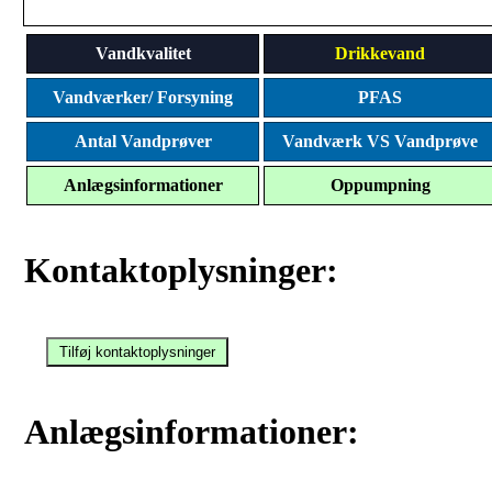
Vandkvalitet
Drikkevand
Vandværker/ Forsyning
PFAS
Antal Vandprøver
Vandværk VS Vandprøve
Anlægsinformationer
Oppumpning
Kontaktoplysninger:
Anlægsinformationer: