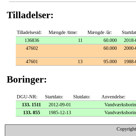
Tilladelser:
Tilladelsesid:
Mængde /time:
Mængde /år:
Startda
136836
11
60.000
2018-
47602
60.000
2000-
47601
13
95.000
1988-
Boringer:
DGU-NR:
Startdato:
Slutdato:
Anvendelse:
133. 1511
2012-09-01
Vandværksbori
133. 855
1985-12-13
Vandværksbori
Copyright