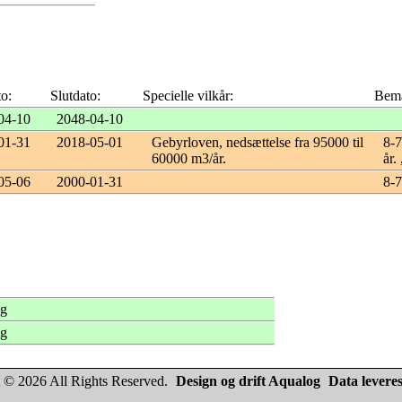
to:
Slutdato:
Specielle vilkår:
Bemæ
04-10
2048-04-10
01-31
2018-05-01
Gebyrloven, nedsættelse fra 95000 til
8-7
60000 m3/år.
år.
05-06
2000-01-31
8-7
ng
ng
 © 2026 All Rights Reserved.
Design og drift Aqualog
Data leveres