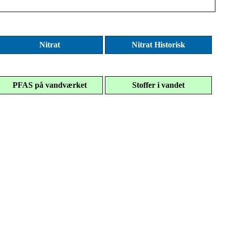
Nitrat
Nitrat Historisk
PFAS på vandværket
Stoffer i vandet