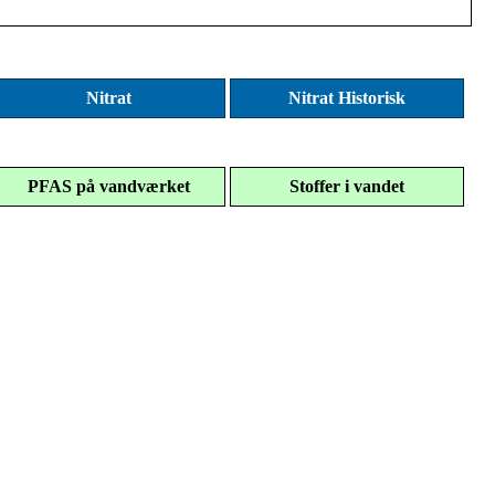
Nitrat
Nitrat Historisk
PFAS på vandværket
Stoffer i vandet