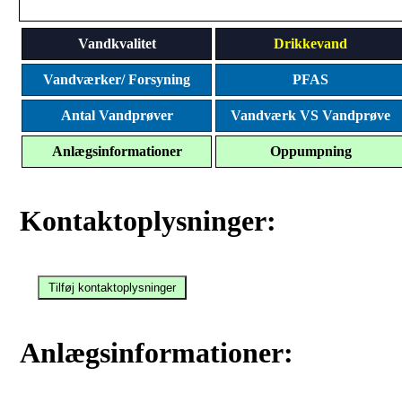
Vandkvalitet
Drikkevand
Vandværker/ Forsyning
PFAS
Antal Vandprøver
Vandværk VS Vandprøve
Anlægsinformationer
Oppumpning
Kontaktoplysninger:
Anlægsinformationer: