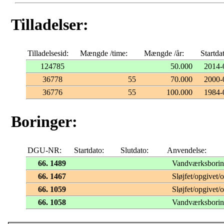
Tilladelser:
Tilladelsesid:
Mængde /time:
Mængde /år:
Startda
124785
50.000
2014-
36778
55
70.000
2000-
36776
55
100.000
1984-
Boringer:
DGU-NR:
Startdato:
Slutdato:
Anvendelse:
66. 1489
Vandværksbori
66. 1467
Sløjfet/opgivet/
66. 1059
Sløjfet/opgivet/
66. 1058
Vandværksbori