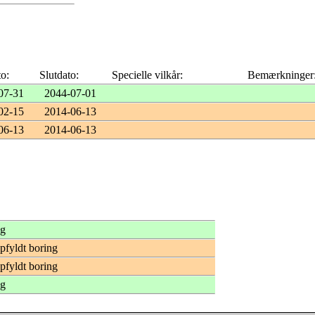
to:
Slutdato:
Specielle vilkår:
Bemærkninger
07-31
2044-07-01
02-15
2014-06-13
06-13
2014-06-13
ng
opfyldt boring
opfyldt boring
ng