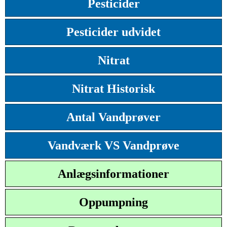
Pesticider
Pesticider udvidet
Nitrat
Nitrat Historisk
Antal Vandprøver
Vandværk VS Vandprøve
Anlægsinformationer
Oppumpning