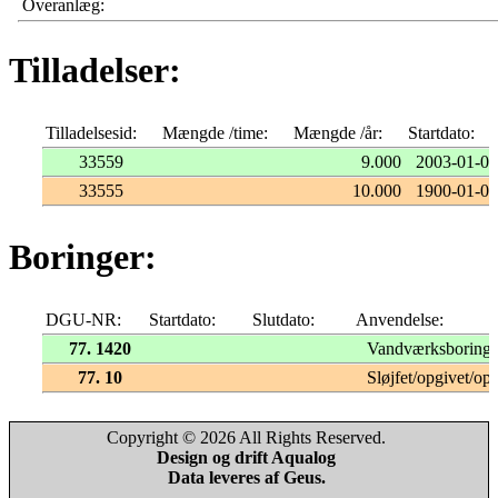
Overanlæg:
Tilladelser:
Tilladelsesid:
Mængde /time:
Mængde /år:
Startdato:
33559
9.000
2003-01-01
33555
10.000
1900-01-01
Boringer:
DGU-NR:
Startdato:
Slutdato:
Anvendelse:
77. 1420
Vandværksboring
77. 10
Sløjfet/opgivet/opf
Copyright © 2026 All Rights Reserved.
Design og drift Aqualog
Data leveres af Geus.