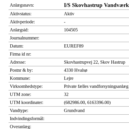
I/S Skovhastrup Vandværk
Anlægsnavn:
Aktivstatus:
Aktiv
Aktivperiode:
-
Anlægsid:
104505
Journalnummer:
Datum:
EUREF89
Firma id nr:
Adresse:
Skovhastrupvej 22, Skov Hastrup
Postnr & by:
4330 Hvalsø
Kommune:
Lejre
Virksomhedstype:
Private fælles vandforsyningsanlæg
UTM zone:
32
UTM koordinater:
(682986.00, 6163396.00)
Vandtype:
Grundvand
Indvindingsformål:
Overanlæg: