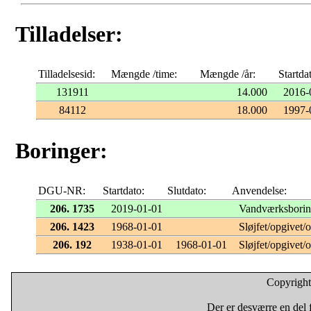
Tilladelser:
Tilladelsesid:
Mængde /time:
Mængde /år:
Startda
131911
14.000
2016-
84112
18.000
1997-
Boringer:
DGU-NR:
Startdato:
Slutdato:
Anvendelse:
206. 1735
2019-01-01
Vandværksbori
206. 1423
1968-01-01
Sløjfet/opgivet/
206. 192
1938-01-01
1968-01-01
Sløjfet/opgivet/
Copyright
Der er desværre en del f