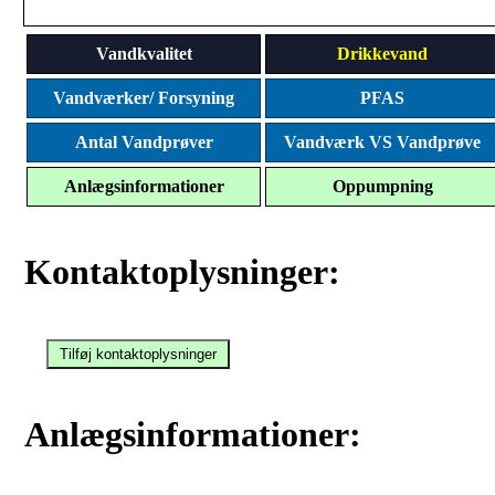
Vandkvalitet
Drikkevand
Vandværker/ Forsyning
PFAS
Antal Vandprøver
Vandværk VS Vandprøve
Anlægsinformationer
Oppumpning
Kontaktoplysninger:
Anlægsinformationer: