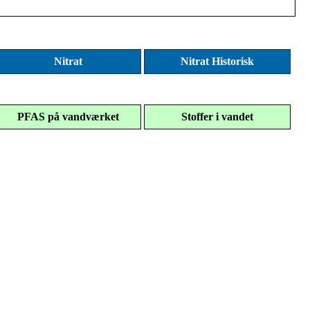
Nitrat
Nitrat Historisk
PFAS på vandværket
Stoffer i vandet