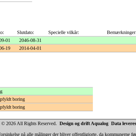
to:
Slutdato:
Specielle vilkår:
Bemærkninger
09-01
2046-08-31
06-19
2014-04-01
ng
opfyldt boring
opfyldt boring
 © 2026 All Rights Reserved.
Design og drift Aqualog
Data leveres
orsinkelse på alle målinger der bliver offentligjorte, da kommunerne fø