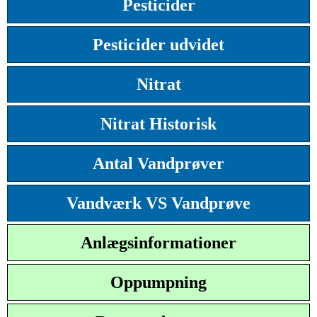
Pesticider
Pesticider udvidet
Nitrat
Nitrat Historisk
Antal Vandprøver
Vandværk VS Vandprøve
Anlægsinformationer
Oppumpning