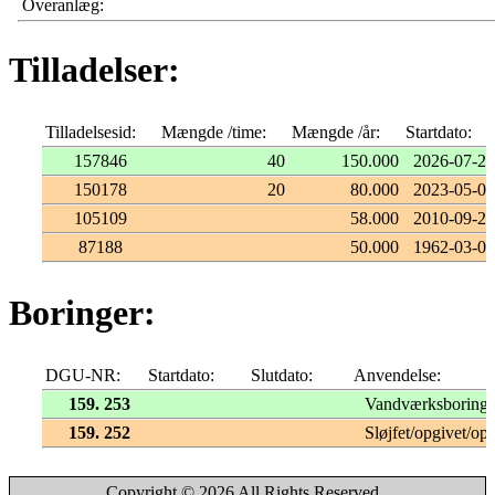
Overanlæg:
Tilladelser:
Tilladelsesid:
Mængde /time:
Mængde /år:
Startdato:
157846
40
150.000
2026-07-23
150178
20
80.000
2023-05-09
105109
58.000
2010-09-22
87188
50.000
1962-03-08
Boringer:
DGU-NR:
Startdato:
Slutdato:
Anvendelse:
159. 253
Vandværksboring
159. 252
Sløjfet/opgivet/opf
Copyright © 2026 All Rights Reserved.