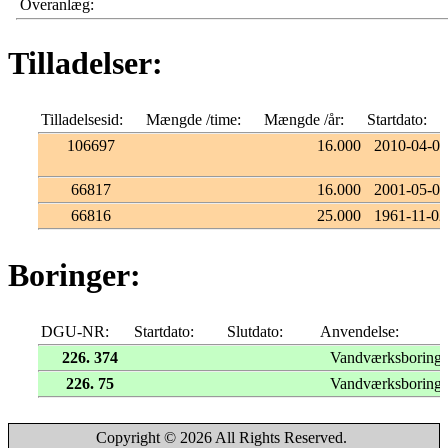
Overanlæg:
Tilladelser:
Tilladelsesid:
Mængde /time:
Mængde /år:
Startdato:
106697
16.000
2010-04-01
66817
16.000
2001-05-04
66816
25.000
1961-11-02
Boringer:
DGU-NR:
Startdato:
Slutdato:
Anvendelse:
226. 374
Vandværksboring
226. 75
Vandværksboring
Copyright © 2026 All Rights Reserved.