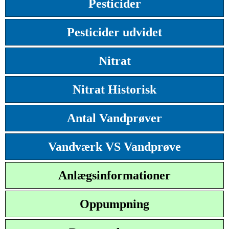
Pesticider
Pesticider udvidet
Nitrat
Nitrat Historisk
Antal Vandprøver
Vandværk VS Vandprøve
Anlægsinformationer
Oppumpning