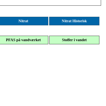
Nitrat
Nitrat Historisk
PFAS på vandværket
Stoffer i vandet