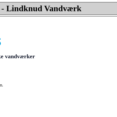
- Lindknud Vandværk
ske vandværker
m.