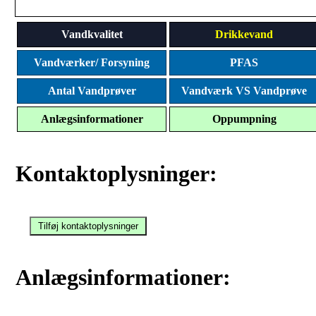
Vandkvalitet
Drikkevand
Vandværker/ Forsyning
PFAS
Antal Vandprøver
Vandværk VS Vandprøve
Anlægsinformationer
Oppumpning
Kontaktoplysninger:
Anlægsinformationer: