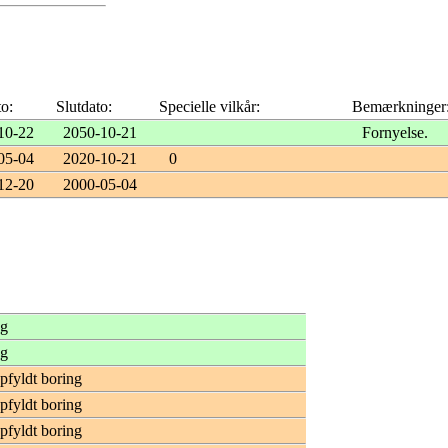
to:
Slutdato:
Specielle vilkår:
Bemærkninger
10-22
2050-10-21
Fornyelse.
05-04
2020-10-21
0
12-20
2000-05-04
ng
ng
opfyldt boring
opfyldt boring
opfyldt boring