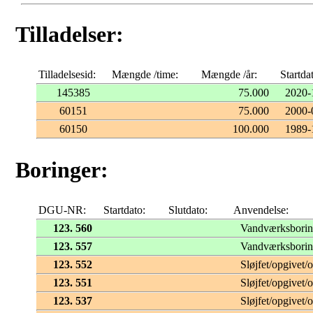
Tilladelser:
Tilladelsesid:
Mængde /time:
Mængde /år:
Startda
145385
75.000
2020-
60151
75.000
2000-
60150
100.000
1989-
Boringer:
DGU-NR:
Startdato:
Slutdato:
Anvendelse:
123. 560
Vandværksbori
123. 557
Vandværksbori
123. 552
Sløjfet/opgivet/
123. 551
Sløjfet/opgivet/
123. 537
Sløjfet/opgivet/