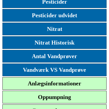
Pesticider
Pesticider udvidet
Nitrat
Nitrat Historisk
Antal Vandprøver
Vandværk VS Vandprøve
Anlægsinformationer
Oppumpning