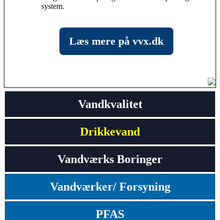
system.
Læs mere på vvx.dk
Vandkvalitet
Drikkevand
Vandværks Boringer
Vandværker/ Forsyning
PFAS