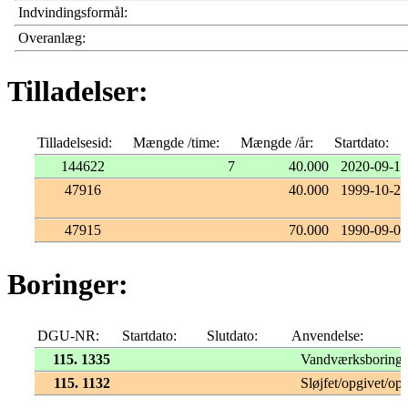
Indvindingsformål:
Overanlæg:
Tilladelser:
Tilladelsesid:
Mængde /time:
Mængde /år:
Startdato:
144622
7
40.000
2020-09-10
47916
40.000
1999-10-25
47915
70.000
1990-09-03
Boringer:
DGU-NR:
Startdato:
Slutdato:
Anvendelse:
115. 1335
Vandværksboring
115. 1132
Sløjfet/opgivet/opf