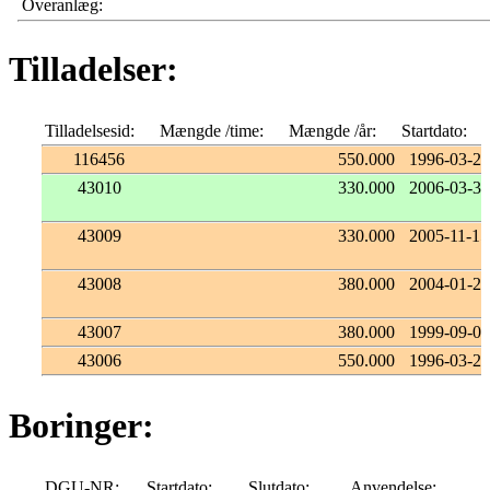
Overanlæg:
Tilladelser:
Tilladelsesid:
Mængde /time:
Mængde /år:
Startdato:
116456
550.000
1996-03-26
43010
330.000
2006-03-30
43009
330.000
2005-11-15
43008
380.000
2004-01-28
43007
380.000
1999-09-09
43006
550.000
1996-03-26
Boringer:
DGU-NR:
Startdato:
Slutdato:
Anvendelse: