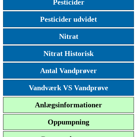
Pesticider
Pesticider udvidet
Nitrat
Nitrat Historisk
Antal Vandprøver
Vandværk VS Vandprøve
Anlægsinformationer
Oppumpning