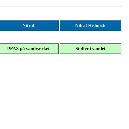
Nitrat
Nitrat Historisk
PFAS på vandværket
Stoffer i vandet