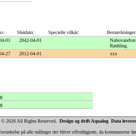
to:
Slutdato:
Specielle vilkår:
Bemærkninger
04-01
2042-04-01
Nabovandværke
Rødding.
04-27
2012-04-01
xxx
ng
ng
 © 2026 All Rights Reserved.
Design og drift Aqualog
Data leveres
orsinkelse på alle målinger der bliver offentligjorte, da kommunerne fø