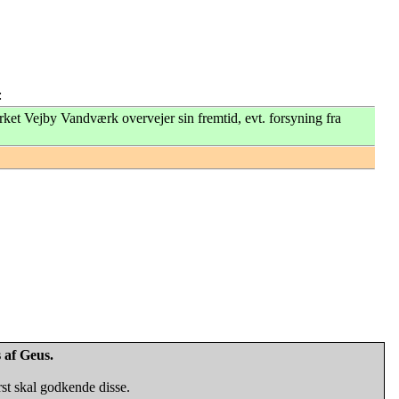
:
t Vejby Vandværk overvejer sin fremtid, evt. forsyning fra
 af Geus.
rst skal godkende disse.