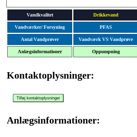
Vandkvalitet
Drikkevand
Vandværker/ Forsyning
PFAS
Antal Vandprøver
Vandværk VS Vandprøve
Anlægsinformationer
Oppumpning
Kontaktoplysninger:
Anlægsinformationer: