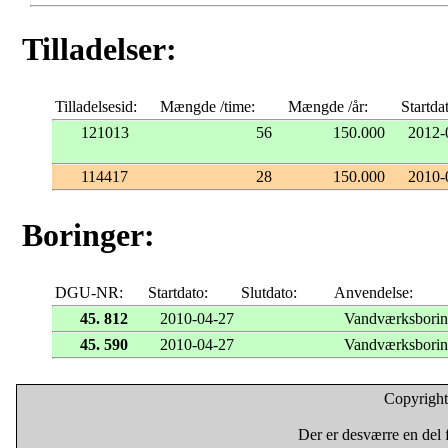
Tilladelser:
Tilladelsesid:
Mængde /time:
Mængde /år:
Startda
121013
56
150.000
2012-
114417
28
150.000
2010-
Boringer:
DGU-NR:
Startdato:
Slutdato:
Anvendelse:
45. 812
2010-04-27
Vandværksbori
45. 590
2010-04-27
Vandværksbori
Copyright
Der er desværre en del f