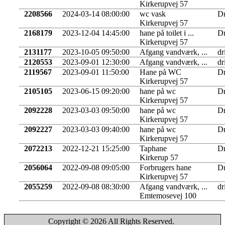
Kirkerupvej 57
2208566
2024-03-14 08:00:00
wc vask
Dr
Kirkerupvej 57
2168179
2023-12-04 14:45:00
hane på toilet i ...
Dr
Kirkerupvej 57
2131177
2023-10-05 09:50:00
Afgang vandværk, ...
dr
2120553
2023-09-01 12:30:00
Afgang vandværk, ...
dr
2119567
2023-09-01 11:50:00
Hane på WC
Dr
Kirkerupvej 57
2105105
2023-06-15 09:20:00
hane på wc
Dr
Kirkerupvej 57
2092228
2023-03-03 09:50:00
hane på wc
Dr
Kirkerupvej 57
2092227
2023-03-03 09:40:00
hane på wc
Dr
Kirkerupvej 57
2072213
2022-12-21 15:25:00
Taphane
Dr
Kirkerup 57
2056064
2022-09-08 09:05:00
Forbrugers hane
Dr
Kirkerupvej 57
2055259
2022-09-08 08:30:00
Afgang vandværk, ...
dr
Emtemosevej 100
Copyright © 2026 All Rights Reserved.