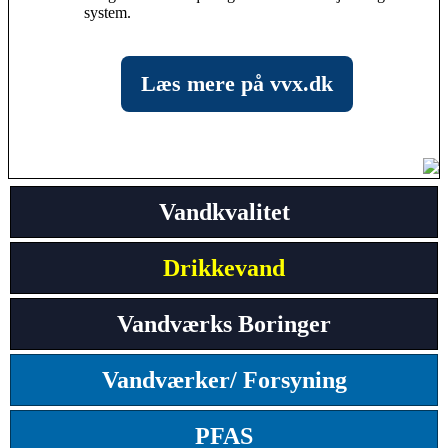
system.
Læs mere på vvx.dk
Vandkvalitet
Drikkevand
Vandværks Boringer
Vandværker/ Forsyning
PFAS