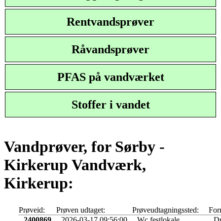
Rentvandsprøver
Råvandsprøver
PFAS på vandværket
Stoffer i vandet
Vandprøver, for Sørby -
Kirkerup Vandværk,
Kirkerup:
Prøveid:
Prøven udtaget:
Prøveudtagningssted:
For
2400869
2026-03-17 09:56:00
Wc festlokale
Dr