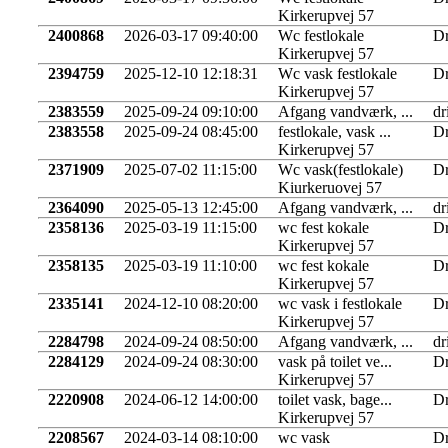
Kirkerupvej 57
2400868
2026-03-17 09:40:00
Wc festlokale
Dr
Kirkerupvej 57
2394759
2025-12-10 12:18:31
Wc vask festlokale
Dr
Kirkerupvej 57
2383559
2025-09-24 09:10:00
Afgang vandværk, ...
dr
2383558
2025-09-24 08:45:00
festlokale, vask ...
Dr
Kirkerupvej 57
2371909
2025-07-02 11:15:00
Wc vask(festlokale)
Dr
Kiurkeruovej 57
2364090
2025-05-13 12:45:00
Afgang vandværk, ...
dr
2358136
2025-03-19 11:15:00
wc fest kokale
Dr
Kirkerupvej 57
2358135
2025-03-19 11:10:00
wc fest kokale
Dr
Kirkerupvej 57
2335141
2024-12-10 08:20:00
wc vask i festlokale
Dr
Kirkerupvej 57
2284798
2024-09-24 08:50:00
Afgang vandværk, ...
dr
2284129
2024-09-24 08:30:00
vask på toilet ve...
Dr
Kirkerupvej 57
2220908
2024-06-12 14:00:00
toilet vask, bage...
Dr
Kirkerupvej 57
2208567
2024-03-14 08:10:00
wc vask
Dr