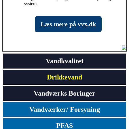
system.
Læs mere på vvx.dk
Vandkvalitet
Drikkevand
Vandværks Boringer
Vandværker/ Forsyning
PFAS