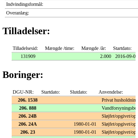
Indvindingsformål:
Overanlæg:
Tilladelser:
Tilladelsesid:
Mængde /time:
Mængde /år:
Startdato:
131909
2.000
2016-09-01
Boringer:
DGU-NR:
Startdato:
Slutdato:
Anvendelse:
206. 1538
Privat husholdnin
206. 888
Vandforsyningsbo
206. 24B
Sløjfet/opgivet/opf
206. 24A
1980-01-01
Sløjfet/opgivet/opf
206. 23
1980-01-01
Sløjfet/opgivet/opf