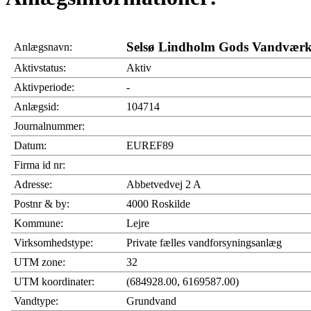
Selsø Lindholm Gods Vandvær
Anlægsnavn:
Aktivstatus:
Aktiv
Aktivperiode:
-
Anlægsid:
104714
Journalnummer:
Datum:
EUREF89
Firma id nr:
Adresse:
Abbetvedvej 2 A
Postnr & by:
4000 Roskilde
Kommune:
Lejre
Virksomhedstype:
Private fælles vandforsyningsanlæg
UTM zone:
32
UTM koordinater:
(684928.00, 6169587.00)
Vandtype:
Grundvand